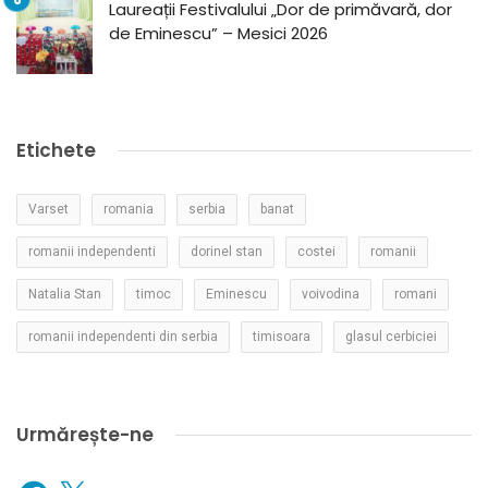
Laureații Festivalului „Dor de primăvară, dor
de Eminescu” – Mesici 2026
Etichete
Varset
romania
serbia
banat
romanii independenti
dorinel stan
costei
romanii
Natalia Stan
timoc
Eminescu
voivodina
romani
romanii independenti din serbia
timisoara
glasul cerbiciei
Urmărește-ne
Facebook
X