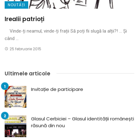
NOUTĂȚI
Irealii patrioți
Vinde-ți neamul, vinde-ți frații Să poți fii slugă la alții?! … Și
când ...
25 februarie 2015
Ultimele articole
Invitație de participare
Glasul Cerbiciei – Glasul identității românești
răsună din nou