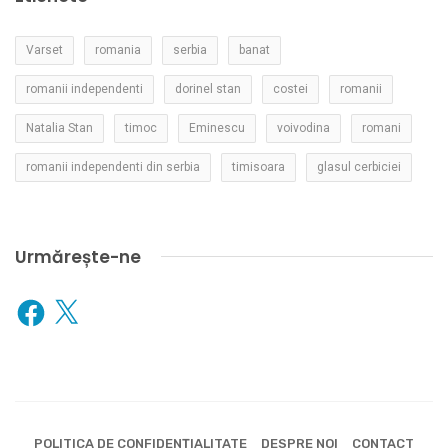
Varset
romania
serbia
banat
romanii independenti
dorinel stan
costei
romanii
Natalia Stan
timoc
Eminescu
voivodina
romani
romanii independenti din serbia
timisoara
glasul cerbiciei
Urmărește-ne
Facebook
X
POLITICA DE CONFIDENȚIALITATE
DESPRE NOI
CONTACT