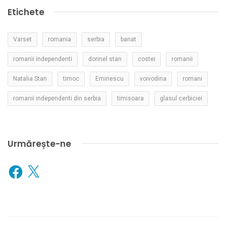
Etichete
Varset
romania
serbia
banat
romanii independenti
dorinel stan
costei
romanii
Natalia Stan
timoc
Eminescu
voivodina
romani
romanii independenti din serbia
timisoara
glasul cerbiciei
Urmărește-ne
Facebook
X