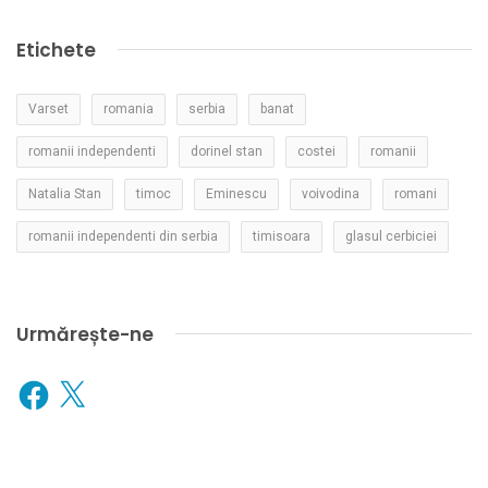
Etichete
Varset
romania
serbia
banat
romanii independenti
dorinel stan
costei
romanii
Natalia Stan
timoc
Eminescu
voivodina
romani
romanii independenti din serbia
timisoara
glasul cerbiciei
Urmărește-ne
Facebook
X