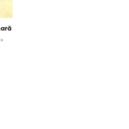
nară
ra