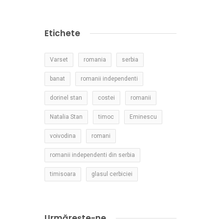
Etichete
Varset
romania
serbia
banat
romanii independenti
dorinel stan
costei
romanii
Natalia Stan
timoc
Eminescu
voivodina
romani
romanii independenti din serbia
timisoara
glasul cerbiciei
Urmărește-ne