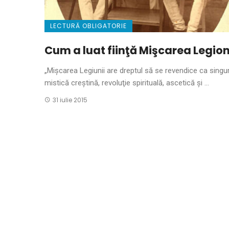
LECTURĂ OBLIGATORIE
Cum a luat fiinţă Mişcarea Legio
„Mişcarea Legiunii are dreptul să se revendice ca singu
mistică creştină, revoluţie spirituală, ascetică şi ...
31 iulie 2015