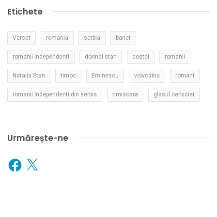
Etichete
Varset
romania
serbia
banat
romanii independenti
dorinel stan
costei
romanii
Natalia Stan
timoc
Eminescu
voivodina
romani
romanii independenti din serbia
timisoara
glasul cerbiciei
Urmărește-ne
Facebook
X