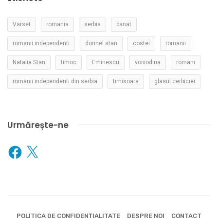
Varset
romania
serbia
banat
romanii independenti
dorinel stan
costei
romanii
Natalia Stan
timoc
Eminescu
voivodina
romani
romanii independenti din serbia
timisoara
glasul cerbiciei
Urmărește-ne
Facebook
X
POLITICA DE CONFIDENȚIALITATE
DESPRE NOI
CONTACT