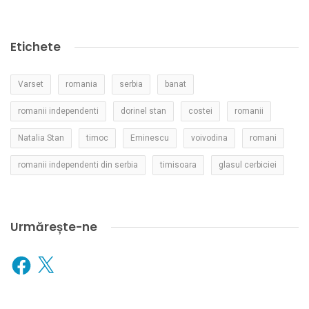
Etichete
Varset
romania
serbia
banat
romanii independenti
dorinel stan
costei
romanii
Natalia Stan
timoc
Eminescu
voivodina
romani
romanii independenti din serbia
timisoara
glasul cerbiciei
Urmărește-ne
Facebook
X