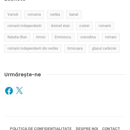
Varset
romania
serbia
banat
romanii independenti
dorinel stan
costei
romanii
Natalia Stan
timoc
Eminescu
voivodina
romani
romanii independenti din serbia
timisoara
glasul cerbiciei
Urmărește-ne
Facebook
X
POLITICA DE CONFIDENȚIALITATE
DESPRE NOI
CONTACT