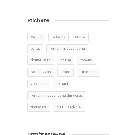
Etichete
Varset
romania
serbia
banat
romanii independenti
dorinel stan
costei
romanii
Natalia Stan
timoc
Eminescu
voivodina
romani
romanii independenti din serbia
timisoara
glasul cerbiciei
Urmărește-ne