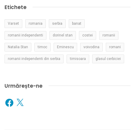
Etichete
Varset
romania
serbia
banat
romanii independenti
dorinel stan
costei
romanii
Natalia Stan
timoc
Eminescu
voivodina
romani
romanii independenti din serbia
timisoara
glasul cerbiciei
Urmărește-ne
Facebook
X