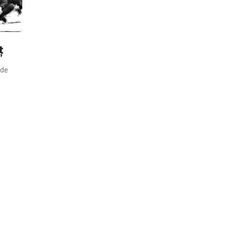
ț
 de