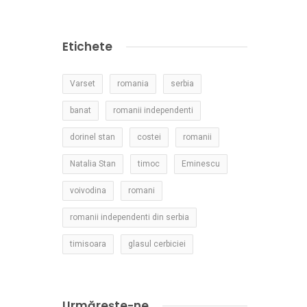
Etichete
Varset
romania
serbia
banat
romanii independenti
dorinel stan
costei
romanii
Natalia Stan
timoc
Eminescu
voivodina
romani
romanii independenti din serbia
timisoara
glasul cerbiciei
Urmărește-ne