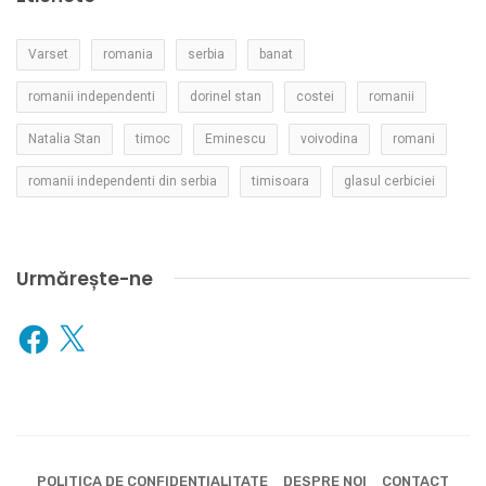
Varset
romania
serbia
banat
romanii independenti
dorinel stan
costei
romanii
Natalia Stan
timoc
Eminescu
voivodina
romani
romanii independenti din serbia
timisoara
glasul cerbiciei
Urmărește-ne
Facebook
X
POLITICA DE CONFIDENȚIALITATE
DESPRE NOI
CONTACT