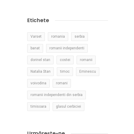
Etichete
Varset
romania
serbia
banat
romanii independenti
dorinel stan
costei
romanii
Natalia Stan
timoc
Eminescu
voivodina
romani
romanii independenti din serbia
timisoara
glasul cerbiciei
Urmărește-ne