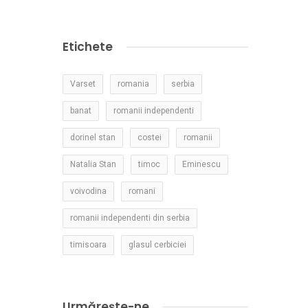
Etichete
Varset
romania
serbia
banat
romanii independenti
dorinel stan
costei
romanii
Natalia Stan
timoc
Eminescu
voivodina
romani
romanii independenti din serbia
timisoara
glasul cerbiciei
Urmărește-ne