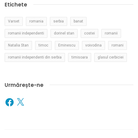
Etichete
Varset
romania
serbia
banat
romanii independenti
dorinel stan
costei
romanii
Natalia Stan
timoc
Eminescu
voivodina
romani
romanii independenti din serbia
timisoara
glasul cerbiciei
Urmărește-ne
Facebook
X