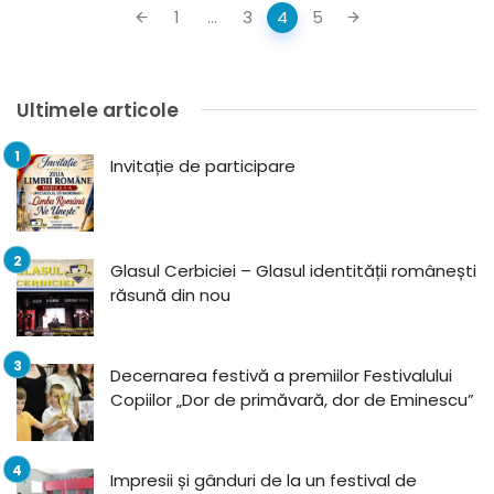
Posts
1
...
3
4
5
navigation
Ultimele articole
Invitație de participare
Glasul Cerbiciei – Glasul identității românești
răsună din nou
Decernarea festivă a premiilor Festivalului
Copiilor „Dor de primăvară, dor de Eminescu”
Impresii și gânduri de la un festival de