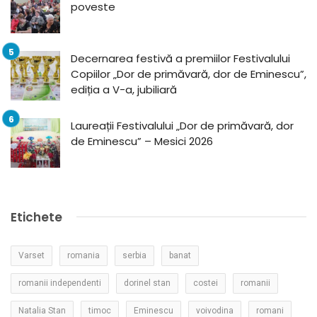
poveste
Decernarea festivă a premiilor Festivalului
Copiilor „Dor de primăvară, dor de Eminescu”,
ediția a V-a, jubiliară
Laureații Festivalului „Dor de primăvară, dor
de Eminescu” – Mesici 2026
Etichete
Varset
romania
serbia
banat
romanii independenti
dorinel stan
costei
romanii
Natalia Stan
timoc
Eminescu
voivodina
romani