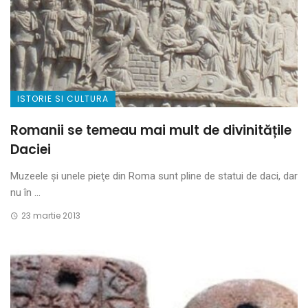
ISTORIE SI CULTURA
Romanii se temeau mai mult de divinitățile
Daciei
Muzeele şi unele pieţe din Roma sunt pline de statui de daci, dar
nu în ...
23 martie 2013