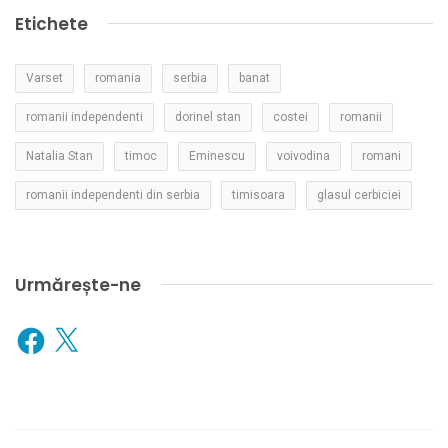
Etichete
Varset
romania
serbia
banat
romanii independenti
dorinel stan
costei
romanii
Natalia Stan
timoc
Eminescu
voivodina
romani
romanii independenti din serbia
timisoara
glasul cerbiciei
Urmărește-ne
Facebook
X