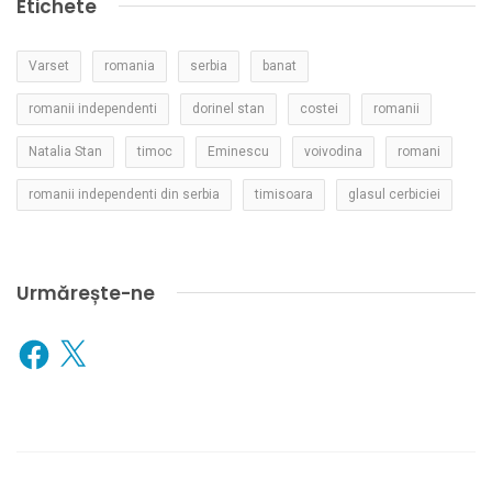
Etichete
Varset
romania
serbia
banat
romanii independenti
dorinel stan
costei
romanii
Natalia Stan
timoc
Eminescu
voivodina
romani
romanii independenti din serbia
timisoara
glasul cerbiciei
Urmărește-ne
Facebook
X