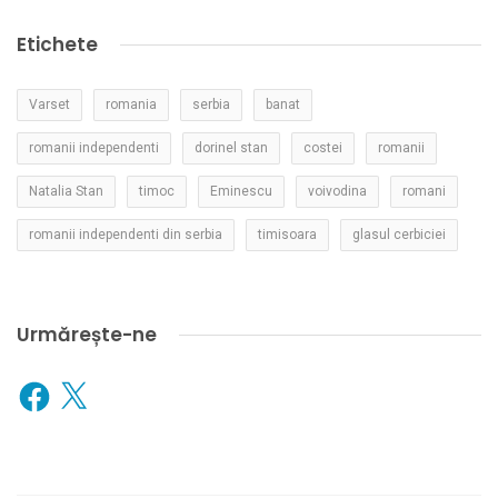
Etichete
Varset
romania
serbia
banat
romanii independenti
dorinel stan
costei
romanii
Natalia Stan
timoc
Eminescu
voivodina
romani
romanii independenti din serbia
timisoara
glasul cerbiciei
Urmărește-ne
Facebook
X