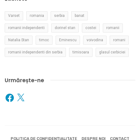
Varset
romania
serbia
banat
romanii independenti
dorinel stan
costei
romanii
Natalia Stan
timoc
Eminescu
voivodina
romani
romanii independenti din serbia
timisoara
glasul cerbiciei
Urmărește-ne
Facebook
X
POLITICA DE CONFIDENȚIALITATE
DESPRE NOI
CONTACT