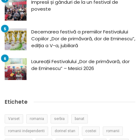
Impresii și gânduri de la un festival de
poveste
Decernarea festivă a premiilor Festivalului
Copiilor „Dor de primăvară, dor de Eminescu”,
ediția a V-a, jubiliară
Laureații Festivalului „Dor de primăvară, dor
de Eminescu” – Mesici 2026
Etichete
Varset
romania
serbia
banat
romanii independenti
dorinel stan
costei
romanii