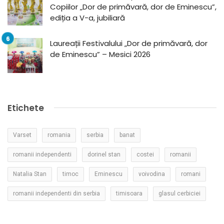
Copiilor „Dor de primăvară, dor de Eminescu”,
ediția a V-a, jubiliară
Laureații Festivalului „Dor de primăvară, dor
de Eminescu” – Mesici 2026
Etichete
Varset
romania
serbia
banat
romanii independenti
dorinel stan
costei
romanii
Natalia Stan
timoc
Eminescu
voivodina
romani
romanii independenti din serbia
timisoara
glasul cerbiciei