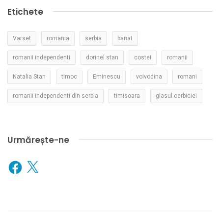
Etichete
Varset
romania
serbia
banat
romanii independenti
dorinel stan
costei
romanii
Natalia Stan
timoc
Eminescu
voivodina
romani
romanii independenti din serbia
timisoara
glasul cerbiciei
Urmărește-ne
Facebook
X