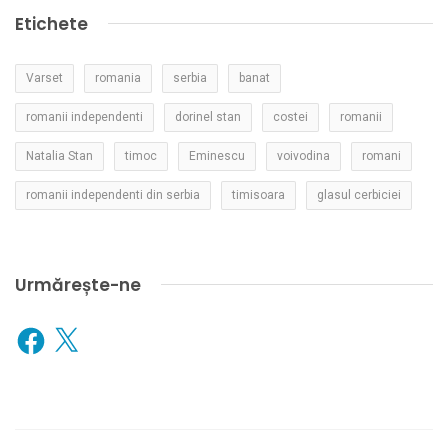
Etichete
Varset
romania
serbia
banat
romanii independenti
dorinel stan
costei
romanii
Natalia Stan
timoc
Eminescu
voivodina
romani
romanii independenti din serbia
timisoara
glasul cerbiciei
Urmărește-ne
Facebook
X