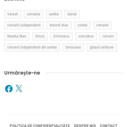
Varset
romania
serbia
banat
romanii independenti
dorinel stan
costei
romanii
Natalia Stan
timoc
Eminescu
voivodina
romani
romanii independenti din serbia
timisoara
glasul cerbiciei
Urmărește-ne
Facebook
X
POLITICA DE CONFIDENȚIALITATE
DESPRE NOI
CONTACT