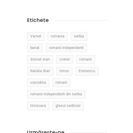
Etichete
Varset
romania
serbia
banat
romanii independenti
dorinel stan
costei
romanii
Natalia Stan
timoc
Eminescu
voivodina
romani
romanii independenti din serbia
timisoara
glasul cerbiciei
Urmărește-ne