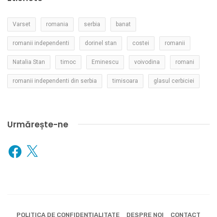
Varset
romania
serbia
banat
romanii independenti
dorinel stan
costei
romanii
Natalia Stan
timoc
Eminescu
voivodina
romani
romanii independenti din serbia
timisoara
glasul cerbiciei
Urmărește-ne
Facebook
X
POLITICA DE CONFIDENȚIALITATE
DESPRE NOI
CONTACT