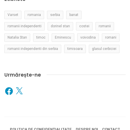
Varset
romania
serbia
banat
romanii independenti
dorinel stan
costei
romanii
Natalia Stan
timoc
Eminescu
voivodina
romani
romanii independenti din serbia
timisoara
glasul cerbiciei
Urmărește-ne
Facebook
X
POLITICA DE CONFIDENȚIALITATE
DESPRE NOI
CONTACT