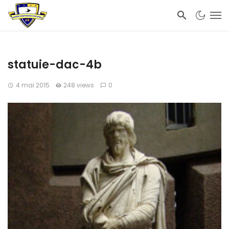
statuie-dac-4b
4 mai 2015
248 views
0