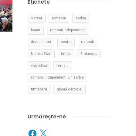
Etichete
Varset
romania
serbia
banat
romanii independenti
dorinel stan
costei
romanii
Natalia Stan
timoc
Eminescu
voivodina
romani
romanii independenti din serbia
timisoara
glasul cerbiciei
Urmărește-ne
Facebook
X