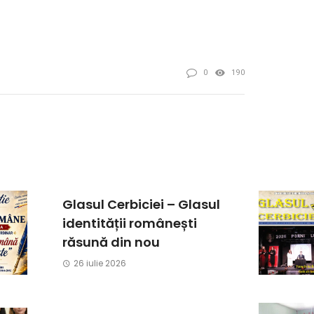
0
190
Glasul Cerbiciei – Glasul
identității românești
răsună din nou
26 iulie 2026