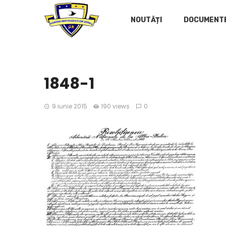
NOUTĂȚI
DOCUMENT
1848-1
9 iunie 2015
190 views
0