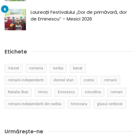
Laureații Festivalului „Dor de primăvară, dor
de Eminescu” – Mesici 2026
Etichete
Varset
romania
serbia
banat
romanii independenti
dorinel stan
costei
romanii
Natalia Stan
timoc
Eminescu
voivodina
romani
romanii independenti din serbia
timisoara
glasul cerbiciei
Urmărește-ne