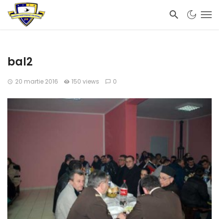
bal2
20 martie 2016
150 views
0