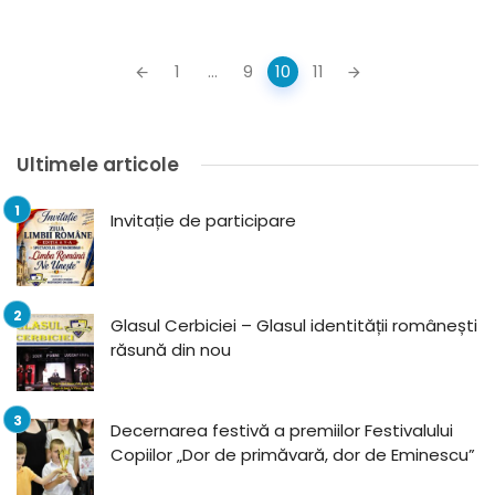
Posts
1
...
9
10
11
navigation
Ultimele articole
Invitație de participare
Glasul Cerbiciei – Glasul identității românești
răsună din nou
Decernarea festivă a premiilor Festivalului
Copiilor „Dor de primăvară, dor de Eminescu”