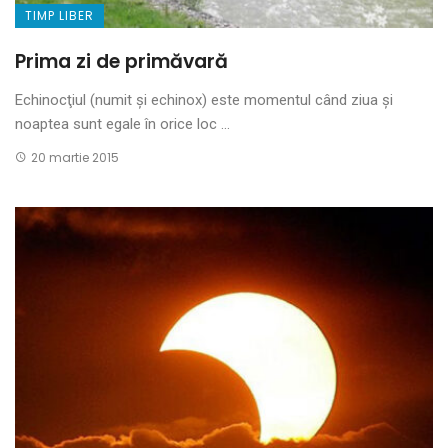
TIMP LIBER
Prima zi de primăvară
Echinocţiul (numit şi echinox) este momentul când ziua şi
noaptea sunt egale în orice loc ...
20 martie 2015