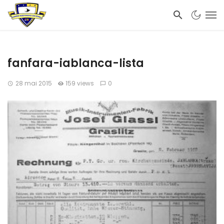
fanfara-iablanca-lista
28 mai 2015
159 views
0