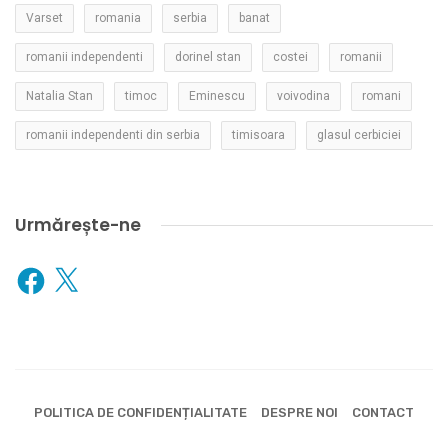
Varset
romania
serbia
banat
romanii independenti
dorinel stan
costei
romanii
Natalia Stan
timoc
Eminescu
voivodina
romani
romanii independenti din serbia
timisoara
glasul cerbiciei
Urmărește-ne
Facebook
X
POLITICA DE CONFIDENȚIALITATE
DESPRE NOI
CONTACT