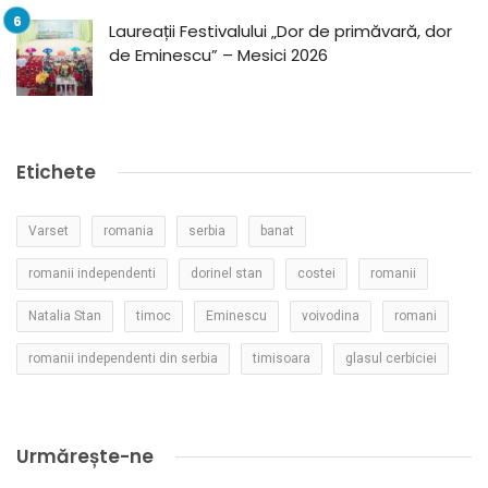
Laureații Festivalului „Dor de primăvară, dor
de Eminescu” – Mesici 2026
Etichete
Varset
romania
serbia
banat
romanii independenti
dorinel stan
costei
romanii
Natalia Stan
timoc
Eminescu
voivodina
romani
romanii independenti din serbia
timisoara
glasul cerbiciei
Urmărește-ne