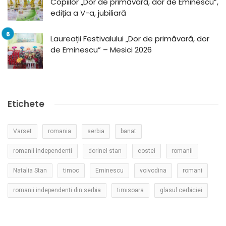
Copiilor „Dor de primăvară, dor de Eminescu”,
ediția a V-a, jubiliară
Laureații Festivalului „Dor de primăvară, dor
de Eminescu” – Mesici 2026
Etichete
Varset
romania
serbia
banat
romanii independenti
dorinel stan
costei
romanii
Natalia Stan
timoc
Eminescu
voivodina
romani
romanii independenti din serbia
timisoara
glasul cerbiciei