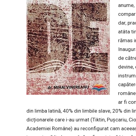
anume, 
compara
dar, pra
atâta ti
rămas i
Inaugur
de cătr
devine, 
instrume
capătero
române
ar fi c
din limba latină, 40% din limbile slave, 20% din l
dicționarele care i-au urmat (Tiktin, Pușcariu, C
Academiei Române) au reconfigurat cam aceeași