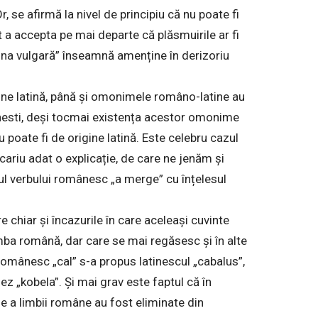
 se afirmă la nivel de principiu că nu poate fi
 a accepta pe mai departe că plăsmuirile ar fi
tina vulgară” înseamnă amenține în derizoriu
gine latină, până și omonimele româno-latine au
esti, deși tocmai existența acestor omonime
poate fi de origine latină. Este celebru cazul
cariu adat o explicație, de care ne jenăm și
esul verbului românesc „a merge” cu înțelesul
e chiar și încazurile în care aceleași cuvinte
 limba română, dar care se mai regăsesc și în alte
românesc „cal” s-a propus latinescul „cabalus”,
ez „kobela”. Și mai grav este faptul că în
ne a limbii române au fost eliminate din