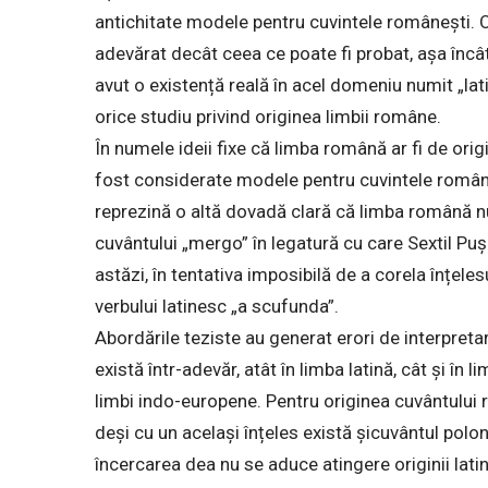
antichitate modele pentru cuvintele românești. Or,
adevărat decât ceea ce poate fi probat, așa încât
avut o existență reală în acel domeniu numit „la
orice studiu privind originea limbii române.
În numele ideii fixe că limba română ar fi de ori
fost considerate modele pentru cuvintele român
reprezină o altă dovadă clară că limba română nu 
cuvântului „mergo” în legatură cu care Sextil Puș
astăzi, în tentativa imposibilă de a corela înțel
verbului latinesc „a scufunda”.
Abordările teziste au generat erori de interpretar
există într-adevăr, atât în limba latină, cât și în
limbi indo-europene. Pentru originea cuvântului 
deși cu un același înțeles există șicuvântul polon
încercarea dea nu se aduce atingere originii lati