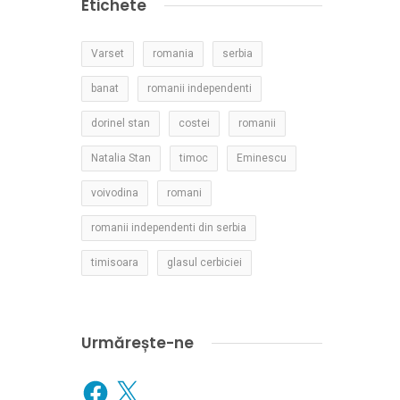
Etichete
Varset
romania
serbia
banat
romanii independenti
dorinel stan
costei
romanii
Natalia Stan
timoc
Eminescu
voivodina
romani
romanii independenti din serbia
timisoara
glasul cerbiciei
Urmărește-ne
Facebook
X