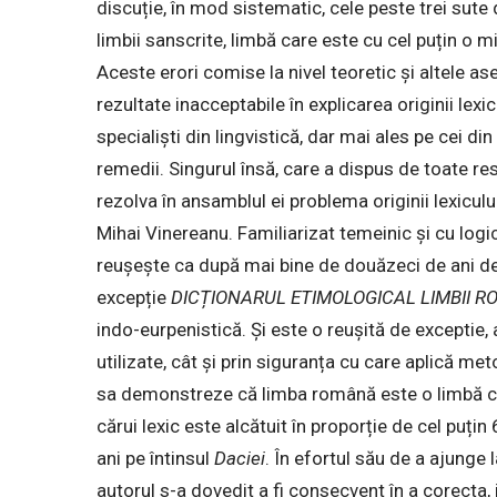
discuție, în mod sistematic, cele peste trei sute
limbii sanscrite, limbă care este cu cel puțin o m
Aceste erori comise la nivel teoretic și altele
rezultate inacceptabile în explicarea originii lex
specialiști din lingvistică, dar mai ales pe cei d
remedii. Singurul însă, care a dispus de toate re
rezolva în ansamblul ei problema originii lexicul
Mihai Vinereanu. Familiarizat temeinic și cu logic
reușește ca după mai bine de douăzeci de ani de 
excepție
DICȚIONARUL ETIMOLOGICAL LIMBII 
indo-eurpenistică. Și este o reușită de exceptie, 
utilizate, cât și prin siguranța cu care aplică m
sa demonstreze că limba română este o limbă cu 
cărui lexic este alcătuit în proporție de cel puți
ani pe întinsul
Daciei
. În efortul său de a ajunge l
autorul s-a dovedit a fi consecvent în a corecta, 