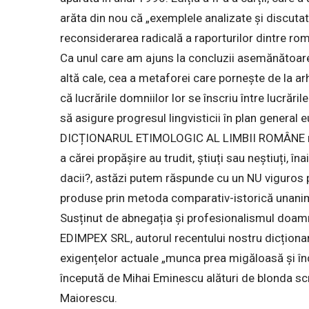
arăta din nou că „exemplele analizate și discuta
reconsiderarea radicală a raporturilor dintre româ
Ca unul care am ajuns la concluzii asemănătoare 
altă cale, cea a metaforei care pornește de la arh
că lucrările domniilor lor se înscriu între lucrăr
să asigure progresul lingvisticii în plan genera
DICȚIONARUL ETIMOLOGIC AL LIMBII ROMÂNE repr
a cărei propășire au trudit, știuți sau neștiuți, în
dacii?, astăzi putem răspunde cu un NU viguros pe
produse prin metoda comparativ-istorică unanim
Susținut de abnegația și profesionalismul doamn
EDIMPEX SRL, autorul recentului nostru dicționar e
exigențelor actuale „munca prea migăloasă și în
începută de Mihai Eminescu alături de blonda scr
Maiorescu.