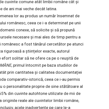
 de cuvinte comune atât limbii române cât și
ie de ani mai veche decât latina.
 asemenea lor au produs un număr însemnat de
icului românesc, ceea ce i-a determinat pe unii
in domenii conexe, să solicite și să propună
sursele necesare și mai ales de timp pentru a
ui românesc a fost tânărul cercetător pe atunci
a riguroasă a științelor exacte, autorul
efort solitar să ne ofere ca pe o reușită de
ROMÂNE
, primul întocmit pe baza studiilor de
atât prin cantitatea și calitatea documentației
etoda comparativ-istorică, ceea ce i-au permis
o personalitate proprie de sine stătătoare al
n 65% din cuvinte autohtone utilizate de mii de
a originile reale ale cuvintelor limbii române,
inclusiv, acele inadvertențe pe care le-a