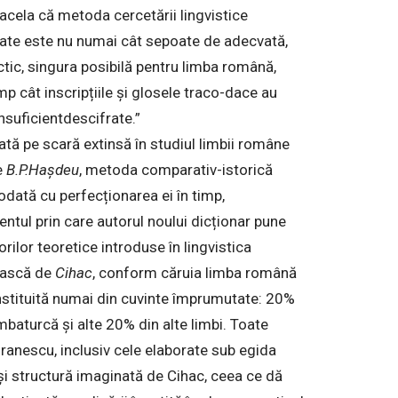
acela că metoda cercetării lingvistice
te este nu numai cât sepoate de adecvată,
ctic, singura posibilă pentru limba română,
mp cât inscripțiile și glosele traco-dace au
nsuficientdescifrate.”
ată pe scară extinsă în studiul limbii române
e
B.P.Hașdeu
, metoda comparativ-istorică
odată cu perfecționarea ei în timp,
ntul prin care autorul noului dicționar pune
rilor teoretice introduse în lingvistica
ască de
Cihac
, conform căruia limba română
onstituită numai din cuvinte împrumutate:
20%
imbaturcă și alte 20% din alte limbi. Toate
ioranescu, inclusiv cele elaborate sub egida
 structură imaginată de Cihac, ceea ce dă