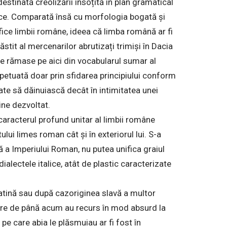
estinată creolizării însoțită în plan gramatical
ice. Comparată însă cu morfologia bogată și
cifice limbii române, ideea că limba română ar fi
stit al mercenarilor abrutizați trimiși în Dacia
te rămase pe aici din vocabularul sumar al
rpetuată doar prin sfidarea principiului conform
te să dăinuiască decât în intimitatea unei
ine dezvoltat.
t caracterul profund unitar al limbii române
tului limes roman cât și în exteriorul lui. S-a
lă a Imperiului Roman, nu putea unifica graiul
ialectele italice, atât de plastic caracterizate
 latină sau după cazoriginea slavă a multor
nare de până acum au recurs în mod absurd la
pe care abia le plăsmuiau ar fi fost în