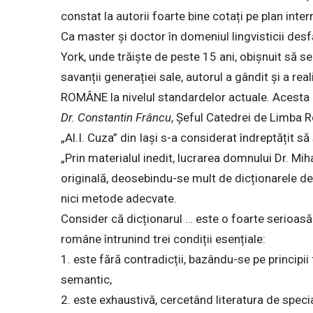
constat la autorii foarte bine cotați pe plan inter
Ca master și doctor în domeniul lingvisticii des
York, unde trăiște de peste 15 ani, obișnuit să s
savanții generației sale, autorul a gândit și a
ROMÂNE la nivelul standardelor actuale. Acesta
Dr. Constantin Frâncu
, Șeful Catedrei de Limba R
„Al.I. Cuza” din Iași s-a considerat îndreptățit să 
„Prin materialul inedit, lucrarea domnului Dr. Mih
originală, deosebindu-se mult de dicționarele de 
nici metode adecvate.
Consider că dicționarul … este o foarte serioasă 
române întrunind trei condiții esențiale:
1. este fără contradicții, bazându-se pe principii
semantic,
2. este exhaustivă, cercetând literatura de speci