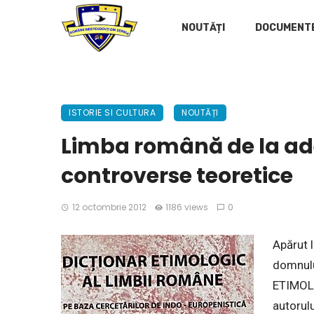
NOUTĂȚI
DOCUMENT
ISTORIE SI CULTURA
NOUTĂȚI
Limba română de la adev
controverse teoretice
12 octombrie 2012
1186 views
0
Apărut 
domnul
ETIMOL
autorul