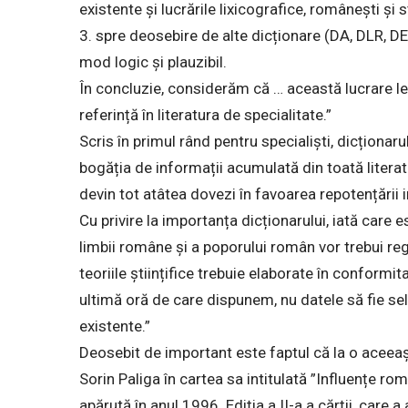
existente și lucrările lixicografice, românești și s
3. spre deosebire de alte dicționare (DA, DLR, DEX
mod logic și plauzibil.
În concluzie, considerăm că … această lucrare le
referință în literatura de specialitate.”
Scris în primul rând pentru specialiști, dicționaru
bogăția de informații acumulată din toată literatu
devin tot atâtea dovezi în favoarea repotențării i
Cu privire la importanța dicționarului, iată care e
limbii române și a poporului român vor trebui reg
teoriile științifice trebuie elaborate în conformit
ultimă oră de care dispunem, nu datele să fie sele
existente.”
Deosebit de important este faptul că la o aceeaș
Sorin Paliga în cartea sa intitulată ”Influențe r
apărută în anul 1996. Ediția a II-a a cărții, care