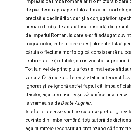
impresia că limba română ar fi o mixtură bizară d
de pierderea aproapetotală a flexiunii morfolog
precisă a declinărilor, dar și a conjugărilor, spe
numai o limbă de adunătură încropită din graiul ră
de Imperiul Roman, la care s-ar fi adăugat cuvin
migratorilor, este o idee esențialmente falsă pe
căruia o flexiune morfologică consistentă nu poa
limbi mature și stabile, cu un vocabular propriu b
Tot la nivel de principiu a fost și mai este sfida
vorbită fără nici-o diferență atât în interiorul fos
ignorat și se ignoră astfel faptul că limba oficia
dacilor, așa cum n-a reușit să unifice nici macar d
la vremea sa de
Dante Alighieri
.
În efortul de a se susține cu orice preț originea
cuvinte din limba română, toți autorii de dicțio
așa numitele reconstituiri pretinzând că formele 