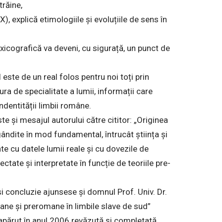
trăine,
), explică etimologiile și evoluțiile de sens în
xicografică va deveni, cu sigurață, un punct de
l este de un real folos pentru noi toți prin
ra de specialitate a lumii, informații care
ndentității limbii române.
ste și mesajul autorului către cititor: „Originea
ândite în mod fundamental, întrucât știința și
ate cu datele lumii reale și cu dovezile de
ctate și interpretate în funcție de teoriile pre-
i concluzie ajunsese și domnul Prof. Univ. Dr.
omane și preromane în limbile slave de sud”
 a apărut în anul 2006 revăzută și completată