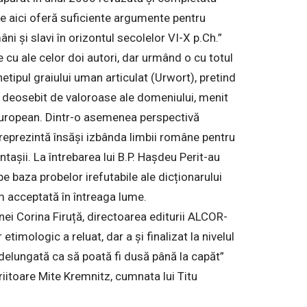
te aici oferă suficiente argumente pentru
ni și slavi în orizontul secolelor VI-X p.Ch.”
cu ale celor doi autori, dar urmând o cu totul
etipul graiului uman articulat (Urwort), pretind
ile deosebit de valoroase ale domeniului, menit
l european. Dintr-o asemenea perspectivă
ezintă însăși izbânda limbii române pentru
aintașii. La întrebarea lui B.P. Hașdeu Perit-au
 baza probelor irefutabile ale dicționarului
 acceptată în întreaga lume.
ei Corina Firuță, directoarea editurii ALCOR-
timologic a reluat, dar a și finalizat la nivelul
delungată ca să poată fi dusă până la capăt”
iitoare Mite Kremnitz, cumnata lui Titu