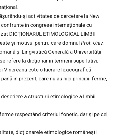
național.
fășurându-și activitatea de cercetare la New
e confrunte în congrese internaționale cu
 realizat DICȚIONARUL ETIMOLOGICAL LIMBII
 este și motivul pentru care domnul
Prof. Univ.
omână și Lingvistică Generală a Universității
se refere la dicționar în termeni superlativi:
ai Vinereanu este o lucrare lexicografică
până în prezent, care nu au nici principii ferme,
descriere a structurii etimologice a limbii
 ferme respectând criteriul fonetic, dar și pe cel
alitate, dicționarele etimologice românești