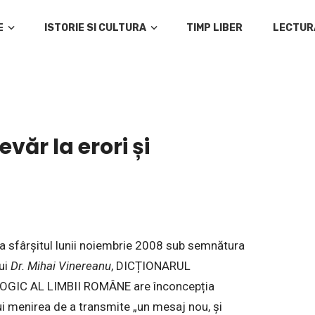
E
ISTORIE SI CULTURA
TIMP LIBER
LECTUR
ăr la erori și
la sfârșitul lunii noiembrie 2008 sub semnătura
ui
Dr. Mihai Vinereanu
, DICȚIONARUL
OGIC AL LIMBII ROMÂNE are înconcepția
ui menirea de a transmite „un mesaj nou, și