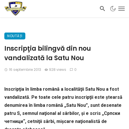
NOUTĂȚI
Inscripţia bilingvă din nou
vandalizată la Satu Nou
16 septembrie 2013
928 views
0
Inscripţia în limba română a localităţii Satu Nou a fost
vandalizată. Pe toate cele patru inscripţii este ştearsă
denumirea în limba română „Satu Nou”, sunt desenate
patru S, semnul naţional al sârbilor, şi e scris „Српски
четници“, cetniţii sârbi, mişcare naţionalistă de