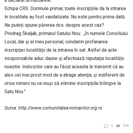
а declarat următoarele:
Echipa CRS: Domnule primar, toate inscripţiile da la intrarea
în localitate au fost vandalizate. Nu este pentru prima dată.
Ne puteţi spune părerea dvs. despre acest caz?
Predrag Škaljak, primarul Satului Nou: „În numele Consiliului
Local, dar şi al meu personal, condamn profanarea
inscripţiei localităţii de la intrarea în sat. Astfel de acte
iresponsabile aduc daune şi afectează reputaţia localităţii
noastre. Indivizilor care au făcut aceasta le transmit că au
ales cel mai prost mod de a atrage atenţia, şi indiferent de
orice nimeni nu va reuşi să elimine inscripţiile bilingve la
Satu Nou.”
Sursa: http://www.comunitatea-romanilor.org.rs
0
928