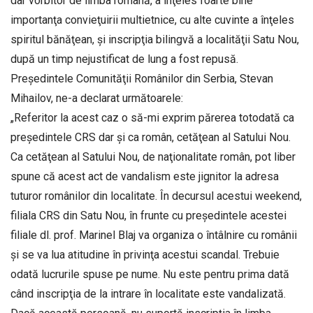
dar vorbitor de limba română, a înţeles foarte bine
importanţa convieţuirii multietnice, cu alte cuvinte a înţeles
spiritul bănăţean, şi inscripţia bilingvă a localităţii Satu Nou,
după un timp nejustificat de lung a fost repusă.
Preşedintele Comunităţii Românilor din Serbia, Stevan
Mihailov, ne-a declarat următoarele:
„Referitor la acest caz o să-mi exprim părerea totodată ca
preşedintele CRS dar şi ca român, cetăţean al Satului Nou.
Ca cetăţean al Satului Nou, de naţionalitate român, pot liber
spune că acest act de vandalism este jignitor la adresa
tuturor românilor din localitate. În decursul acestui weekend,
filiala CRS din Satu Nou, în frunte cu preşedintele acestei
filiale dl. prof. Marinel Blaj va organiza o întâlnire cu românii
şi se va lua atitudine în privinţa acestui scandal. Trebuie
odată lucrurile spuse pe nume. Nu este pentru prima dată
când inscripţia de la intrare în localitate este vandalizată.