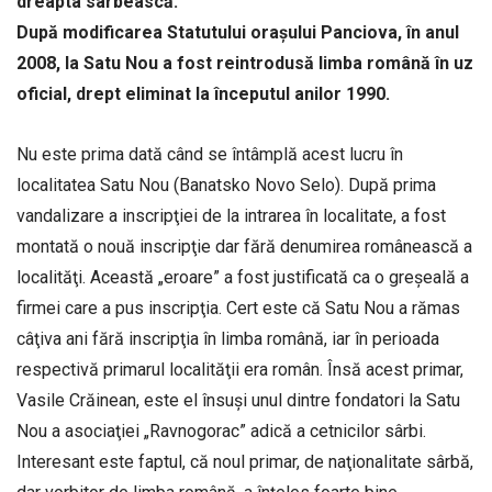
dreapta sârbească.
După modificarea Statutului oraşului Panciova, în anul
2008, la Satu Nou a fost reintrodusă limba română în uz
oficial, drept eliminat la începutul anilor 1990.
Nu este prima dată când se întâmplă acest lucru în
localitatea Satu Nou (Banatsko Novo Selo). După prima
vandalizare a inscripţiei de la intrarea în localitate, a fost
montată o nouă inscripţie dar fără denumirea românească a
localităţi. Această „eroare” a fost justificată ca o greşeală a
firmei care a pus inscripţia. Cert este că Satu Nou a rămas
câţiva ani fără inscripţia în limba română, iar în perioada
respectivă primarul localităţii era român. Însă acest primar,
Vasile Crăinean, este el însuşi unul dintre fondatori la Satu
Nou a asociaţiei „Ravnogorac” adică a cetnicilor sârbi.
Interesant este faptul, că noul primar, de naţionalitate sârbă,