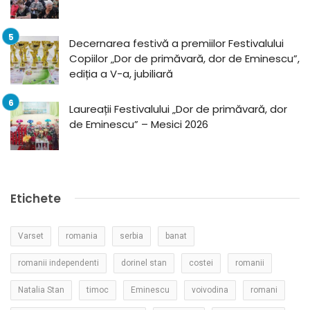
Decernarea festivă a premiilor Festivalului
Copiilor „Dor de primăvară, dor de Eminescu”,
ediția a V-a, jubiliară
Laureații Festivalului „Dor de primăvară, dor
de Eminescu” – Mesici 2026
Etichete
Varset
romania
serbia
banat
romanii independenti
dorinel stan
costei
romanii
Natalia Stan
timoc
Eminescu
voivodina
romani