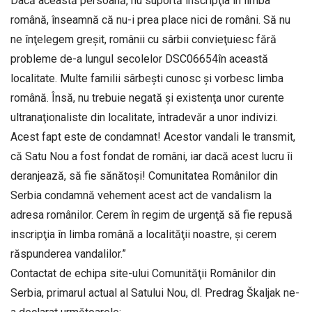
Dacă această persoană, nu suportă inscripţia în limba
română, înseamnă că nu-i prea place nici de români. Să nu
ne înţelegem greşit, românii cu sârbii convieţuiesc fără
probleme de-a lungul secolelor DSC06654în această
localitate. Multe familii sârbeşti cunosc şi vorbesc limba
română. Însă, nu trebuie negată şi existenţa unor curente
ultranaţionaliste din localitate, întradevăr a unor indivizi.
Acest fapt este de condamnat! Acestor vandali le transmit,
că Satu Nou a fost fondat de români, iar dacă acest lucru îi
deranjează, să fie sănătoşi! Comunitatea Românilor din
Serbia condamnă vehement acest act de vandalism la
adresa românilor. Cerem în regim de urgenţă să fie repusă
inscripţia în limba română a localităţii noastre, şi cerem
răspunderea vandalilor.”
Contactat de echipa site-ului Comunităţii Românilor din
Serbia, primarul actual al Satului Nou, dl. Predrag Škaljak ne-