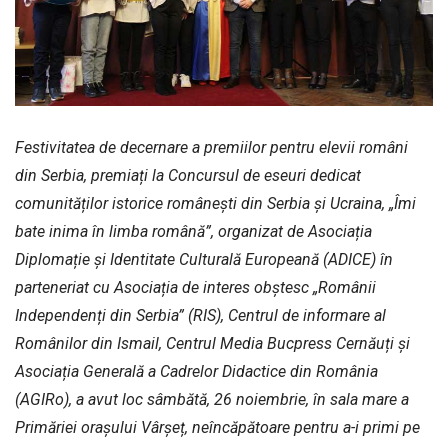
Festivitatea de decernare a premiilor pentru elevii români
din Serbia, premiați la Concursul de eseuri dedicat
comunităților istorice românești din Serbia și Ucraina, „Îmi
bate inima în limba română”, organizat de Asociația
Diplomație și Identitate Culturală Europeană (ADICE) în
parteneriat cu Asociația de interes obștesc „Românii
Independenți din Serbia” (RIS), Centrul de informare al
Românilor din Ismail, Centrul Media Bucpress Cernăuți și
Asociația Generală a Cadrelor Didactice din România
(AGIRo), a avut loc sâmbătă, 26 noiembrie, în sala mare a
Primăriei orașului Vârșeț, neîncăpătoare pentru a-i primi pe