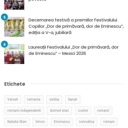
Decernarea festivă a premiilor Festivalului
Copiilor „Dor de primăvară, dor de Eminescu”,
ediția a V-a, jubiliară
Laureații Festivalului „Dor de primăvară, dor
de Eminescu” – Mesici 2026
Etichete
Varset
romania
serbia
banat
romanii independenti
dorinel stan
costei
romanii
Natalia Stan
timoc
Eminescu
voivodina
romani