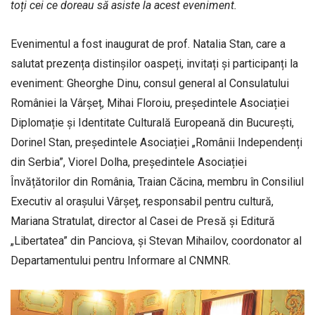
toți cei ce doreau să asiste la acest eveniment.
Evenimentul a fost inaugurat de prof. Natalia Stan, care a
salutat prezența distinșilor oaspeți, invitați și participanți la
eveniment: Gheorghe Dinu, consul general al Consulatului
României la Vârșeț, Mihai Floroiu, președintele Asociației
Diplomație și Identitate Culturală Europeană din București,
Dorinel Stan, președintele Asociației „Românii Independenți
din Serbia”, Viorel Dolha, președintele Asociației
Învățătorilor din România, Traian Căcina, membru în Consiliul
Executiv al orașului Vârșeț, responsabil pentru cultură,
Mariana Stratulat, director al Casei de Presă și Editură
„Libertatea” din Panciova, și Stevan Mihailov, coordonator al
Departamentului pentru Informare al CNMNR.