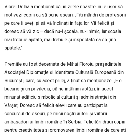
Viorel Dolha a menționat că, în zilele noastre, nu e ușor să
motivezi copiii ca să scrie eseuri: „Fiți mândri de profesorii
pe care îi aveți și să vă înclinați în fața lor. Vă felicit și
doresc să vă zic – dacă nu-i școală, nu-i nimic, iar școala
mai trebuie ajutată, mai trebuie și inspectată ca să țină
spatele.”
Premiile au fost decernate de Mihai Floroiu, președintele
Asociației Diplomație și Identitate Culturală Europeană din
București, care, cu acest prilej, a ținut să menționeze: „E o
bucurie și un privilegiu, să ne întâlnim astăzi, în acest
minunat edificiu simbolic al culturii și administrației din
Vârșeț. Doresc să felicit elevii care au participat la
concursul de eseuri, pe micii noștri autori și viitorii
ambasadori ai limbii române în Serbia. Felicitări dragi copiii
pentru creativitatea și promovarea limbii române de care ați