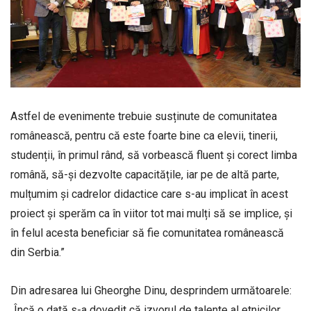
Astfel de evenimente trebuie susținute de comunitatea
românească, pentru că este foarte bine ca elevii, tinerii,
studenții, în primul rând, să vorbească fluent și corect limba
română, să-și dezvolte capacitățile, iar pe de altă parte,
mulțumim și cadrelor didactice care s-au implicat în acest
proiect și sperăm ca în viitor tot mai mulți să se implice, și
în felul acesta beneficiar să fie comunitatea românească
din Serbia.”
Din adresarea lui Gheorghe Dinu, desprindem următoarele:
„Încă o dată s-a dovedit că izvorul de talente al etnicilor