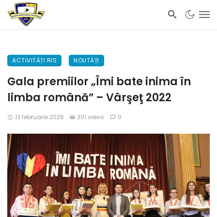
ACTIVITĂȚI RIS
NOUTĂȚI
Gala premiilor „Îmi bate inima în
limba română” – Vârşeţ 2022
13 februarie 2026
301 views
0