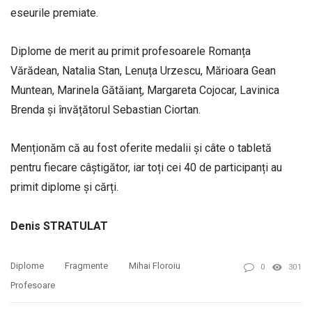
eseurile premiate.
Diplome de merit au primit profesoarele Romanța
Vărădean, Natalia Stan, Lenuța Urzescu, Mărioara Gean
Muntean, Marinela Gătăianț, Margareta Cojocar, Lavinica
Brenda și învățătorul Sebastian Ciortan.
Menționăm că au fost oferite medalii și câte o tabletă
pentru fiecare câștigător, iar toți cei 40 de participanți au
primit diplome și cărți.
Denis STRATULAT
Diplome
Fragmente
Mihai Floroiu
0
301
Profesoare