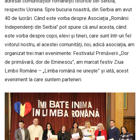
adresat comunităților românești istorice din Serbia,
respectiv Ucraina. Spre bucuria noastră, din Serbia am avut
40 de lucrări. Când este vorba despre Asociația „Românii
Independenți din Serbia” pot spune că anul acesta, când
este vorba despre copii, elevi și tineri, care sunt într-un fel
viitorul nostru, al acestei comunități, noi, adică asociația, am
organizat trei mari evenimente: Festivalul Primăverii „Dor
de primăvară, dor de Eminescu”, am marcat festiv Ziua
Limbii Române – „Limba română ne unește” și iată, acest
eveniment la care suntem parteneri.