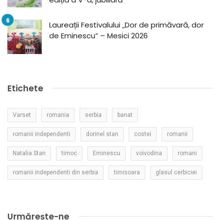
Laureații Festivalului „Dor de primăvară, dor
de Eminescu” – Mesici 2026
Etichete
Varset
romania
serbia
banat
romanii independenti
dorinel stan
costei
romanii
Natalia Stan
timoc
Eminescu
voivodina
romani
romanii independenti din serbia
timisoara
glasul cerbiciei
Urmărește-ne