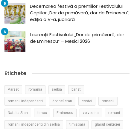
Decernarea festivă a premiilor Festivalului
Copiilor „Dor de primăvară, dor de Eminescu”,
ediția a V-a, jubiliară
Laureații Festivalului „Dor de primăvară, dor
de Eminescu” – Mesici 2026
Etichete
Varset
romania
serbia
banat
romanii independenti
dorinel stan
costei
romanii
Natalia Stan
timoc
Eminescu
voivodina
romani
romanii independenti din serbia
timisoara
glasul cerbiciei