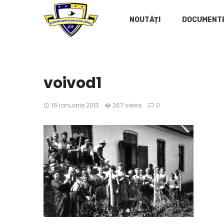
NOUTĂȚI
DOCUMENT
voivod1
16 ianuarie 2013
267 views
0