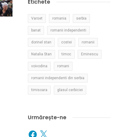
Etichete
Varset
romania
serbia
banat
romanii independenti
dorinel stan
costei
romanii
Natalia Stan
timoc
Eminescu
voivodina
romani
romanii independenti din serbia
timisoara
glasul cerbiciei
Urmărește-ne
Facebook
X