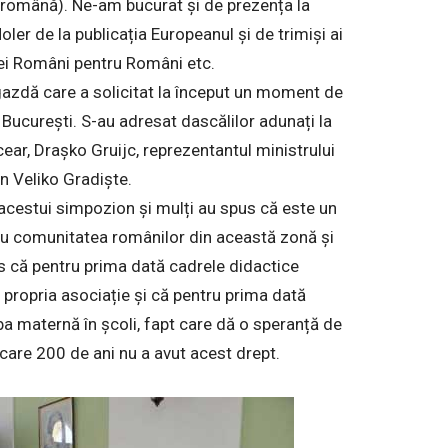
a română). Ne-am bucurat și de prezența la
er de la publicația Europeanul și de trimiși ai
ei Români pentru Români etc.
gazdă care a solicitat la început un moment de
 București. S-au adresat dascălilor adunați la
ear, Drașko Gruijc, reprezentantul ministrului
in Veliko Gradiște.
a acestui simpozion și mulți au spus că este un
tru comunitatea românilor din această zonă și
s că pentru prima dată cadrele didactice
 propria asociație și că pentru prima dată
ba maternă în școli, fapt care dă o speranță de
 care 200 de ani nu a avut acest drept.