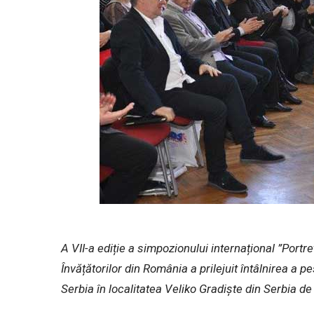
A VII-a ediție a simpozionului internațional ”Portr
Învățătorilor din România a prilejuit întâlnirea a 
Serbia în localitatea Veliko Gradiște din Serbia de