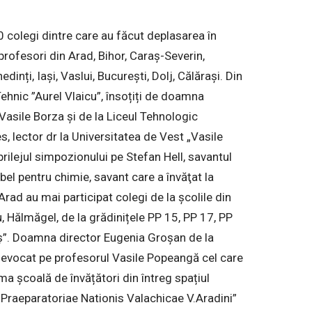
 colegi dintre care au făcut deplasarea în
rofesori din Arad, Bihor, Caraș-Severin,
nți, Iași, Vaslui, București, Dolj, Călărași. Din
Tehnic ”Aurel Vlaicu”, însoțiți de doamna
asile Borza și de la Liceul Tehnologic
, lector dr la Universitatea de Vest „Vasile
ilejul simpozionului pe Stefan Hell, savantul
el pentru chimie, savant care a învăţat la
rad au mai participat colegi de la școlile din
, Hălmăgel, de la grădinițele PP 15, PP 17, PP
ldiș”. Doamna director Eugenia Groșan de la
-a evocat pe profesorul Vasile Popeangă cel care
ma școală de învățători din întreg spațiul
Praeparatoriae Nationis Valachicae V.Aradini”