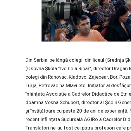
Din Serbia, pe lângă colegii din liceul (Srednja Ș
(Osovna Șkola ”Ivo Lola Ribar”, director Dragan M
colegi din Ranovac, Kladovo, Zajecear, Bor, Poza
Turja, Petrovac na Mlavi etc. Inițiator al desfășu
înființata Asociație a Cadrelor Didactice de Etni
doamna Vesna Schubert, director al Școlii Gene
și învățătoare cu peste 20 de ani de experiență. 
recent înființata Sucursală AGIRo a Cadrelor Di
Translatori ne-au fost cei patru profesori care 