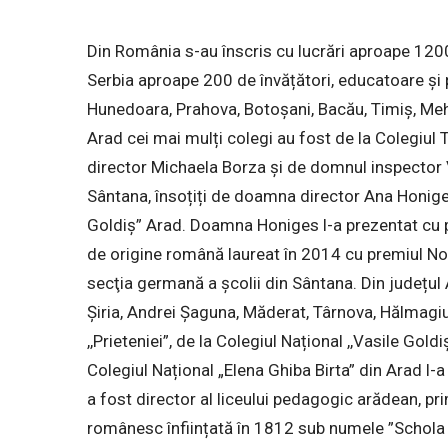
Din România s-au înscris cu lucrări aproape 1200
Serbia aproape 200 de învățători, educatoare și p
Hunedoara, Prahova, Botoșani, Bacău, Timiș, Mehedi
Arad cei mai mulți colegi au fost de la Colegiul 
director Michaela Borza și de domnul inspector V
Sântana, însoțiți de doamna director Ana Honiges
Goldiș” Arad. Doamna Honiges l-a prezentat cu pr
de origine română laureat în 2014 cu premiul Nob
secţia germană a şcolii din Sântana. Din județul A
Șiria, Andrei Șaguna, Măderat, Târnova, Hălmagiu
,,Prieteniei”, de la Colegiul Național ,,Vasile Go
Colegiul Național „Elena Ghiba Birta” din Arad l
a fost director al liceului pedagogic arădean, pri
românesc înființată în 1812 sub numele ”Schola 