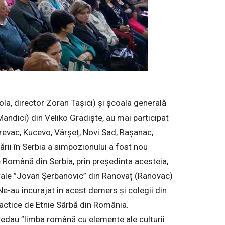
kola, director Zoran Tașici) și școala generală
andici) din Veliko Gradiște, au mai participat
revac, Kucevo, Vârșeț, Novi Sad, Rașanac,
rării în Serbia a simpozionului a fost nou
e Română din Serbia, prin președinta acesteia,
rale ”Jovan Șerbanovic” din Ranovaț (Ranovac)
Ne-au încurajat în acest demers și colegii din
dactice de Etnie Sârbă din România.
predau ”limba română cu elemente ale culturii