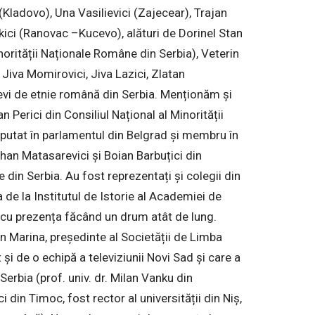
 (Kladovo), Una Vasilievici (Zajecear), Trajan
ici (Ranovac –Kucevo), alături de Dorinel Stan
norității Naționale Române din Serbia), Veterin
 Jiva Momirovici, Jiva Lazici, Zlatan
evi de etnie română din Serbia. Menționăm și
 Perici din Consiliul Național al Minorității
eputat în parlamentul din Belgrad și membru în
ihan Matasarevici și Boian Barbuțici din
 din Serbia. Au fost reprezentați și colegii din
de la Institutul de Istorie al Academiei de
 cu prezența făcând un drum atât de lung.
n Marina, președinte al Societății de Limba
și de o echipă a televiziunii Novi Sad și care a
erbia (prof. univ. dr. Milan Vanku din
i din Timoc, fost rector al universității din Niș,