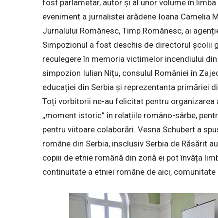
fost parlametar, autor și al unor volume în limb
eveniment a jurnalistei arădene Ioana Camelia Mol
Jurnalului Românesc, Timp Românesc, ai agenți
Simpozionul a fost deschis de directorul școlii 
reculegere în memoria victimelor incendiului din
simpozion Iulian Nițu, consulul României în Zajec
educației din Serbia și reprezentanta primăriei d
Toți vorbitorii ne-au felicitat pentru organizare
,,moment istoric” în relațiile româno-sârbe, pen
pentru viitoare colaborări. Vesna Schubert a spu
române din Serbia, insclusiv Serbia de Răsărit au
copiii de etnie română din zonă ei pot învăța lim
continuitate a etniei române de aici, comunitate