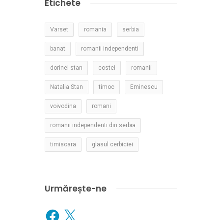
Etichete
Varset
romania
serbia
banat
romanii independenti
dorinel stan
costei
romanii
Natalia Stan
timoc
Eminescu
voivodina
romani
romanii independenti din serbia
timisoara
glasul cerbiciei
Urmărește-ne
Facebook
X