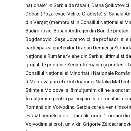
naționale” în Serbia de răsărit, Diana Șolkotovici
Doban (Pozarevac-Veliko Gradiște) și Sanela Ank
din Vârșeț (membru și în Consiliul Național al Mi
Budimirovic, Boban Andreijci din Bor, de prietenii
Bogdanovici, Sașa Jovanovici, de profesori și el
participarea prietenilor Dragan Demici și Slobodan
Naționale Rumâne/Vlahe din Serbia, ultimul și d
grupul de prietenie Serbia-România și prietenii T
Consiliul Național al Minorității Naționale Române
R.Moldova prin efortul doamnei Natalia Mafteuța 
Științe a Moldovei și îi mulțumim că ne-a onorat
Îi mulțumim pentru participare și domnului Lucia
Română din Voivodina-Serbia care a venit însoțit 
evocat numele a doi ,,dascăli model“ români din S
Voivodina şi prof. univ. dr. Grigorie Zăicearanovic