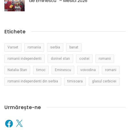
de Eminescu” – Mesici 2026
Etichete
Varset
romania
serbia
banat
romanii independenti
dorinel stan
costei
romanii
Natalia Stan
timoc
Eminescu
voivodina
romani
romanii independenti din serbia
timisoara
glasul cerbiciei
Urmărește-ne
Facebook
X