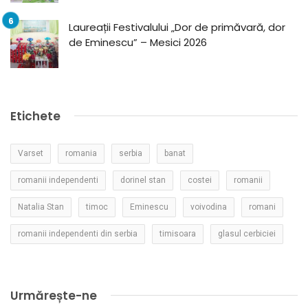
Laureații Festivalului „Dor de primăvară, dor
de Eminescu” – Mesici 2026
Etichete
Varset
romania
serbia
banat
romanii independenti
dorinel stan
costei
romanii
Natalia Stan
timoc
Eminescu
voivodina
romani
romanii independenti din serbia
timisoara
glasul cerbiciei
Urmărește-ne