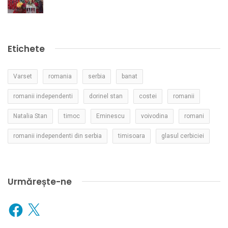
Etichete
Varset
romania
serbia
banat
romanii independenti
dorinel stan
costei
romanii
Natalia Stan
timoc
Eminescu
voivodina
romani
romanii independenti din serbia
timisoara
glasul cerbiciei
Urmărește-ne
Facebook
X