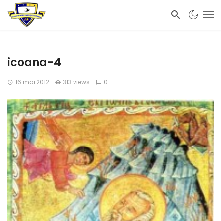
icoana-4
16 mai 2012
313 views
0