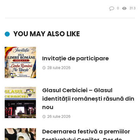
0
313
YOU MAY ALSO LIKE
Invitație de participare
28 iulie 2026
Glasul Cerbiciei – Glasul
identității românești răsună din
nou
26 iulie 2026
Decernarea festivă a premiilor
Festivalului Copiilor „Dor de