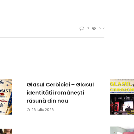
0
587
Glasul Cerbiciei – Glasul
identității românești
răsună din nou
26 iulie 2026