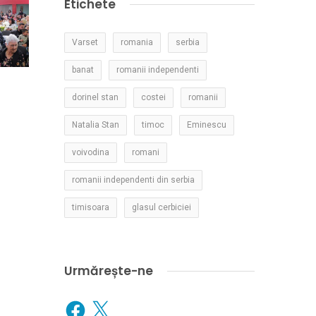
Etichete
Varset
romania
serbia
banat
romanii independenti
dorinel stan
costei
romanii
Natalia Stan
timoc
Eminescu
voivodina
romani
romanii independenti din serbia
timisoara
glasul cerbiciei
Urmărește-ne
Facebook
X