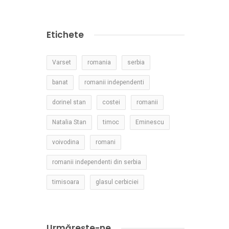
Etichete
Varset
romania
serbia
banat
romanii independenti
dorinel stan
costei
romanii
Natalia Stan
timoc
Eminescu
voivodina
romani
romanii independenti din serbia
timisoara
glasul cerbiciei
Urmărește-ne