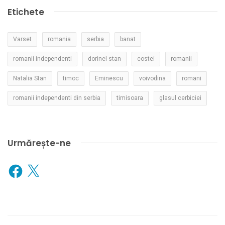
Etichete
Varset
romania
serbia
banat
romanii independenti
dorinel stan
costei
romanii
Natalia Stan
timoc
Eminescu
voivodina
romani
romanii independenti din serbia
timisoara
glasul cerbiciei
Urmărește-ne
Facebook
X