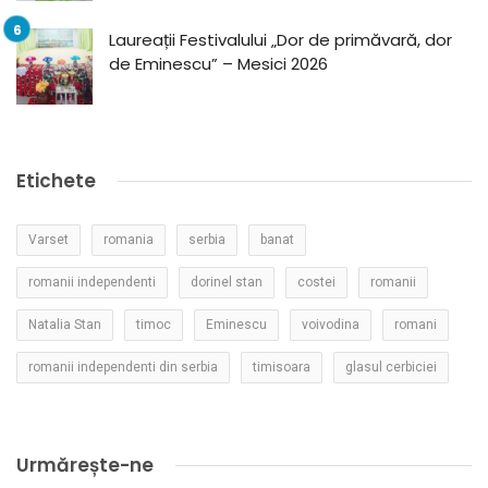
Laureații Festivalului „Dor de primăvară, dor
de Eminescu” – Mesici 2026
Etichete
Varset
romania
serbia
banat
romanii independenti
dorinel stan
costei
romanii
Natalia Stan
timoc
Eminescu
voivodina
romani
romanii independenti din serbia
timisoara
glasul cerbiciei
Urmărește-ne