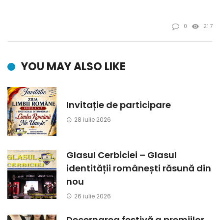
0
217
YOU MAY ALSO LIKE
Invitație de participare
28 iulie 2026
Glasul Cerbiciei – Glasul
identității românești răsună din
nou
26 iulie 2026
Decernarea festivă a premiilor