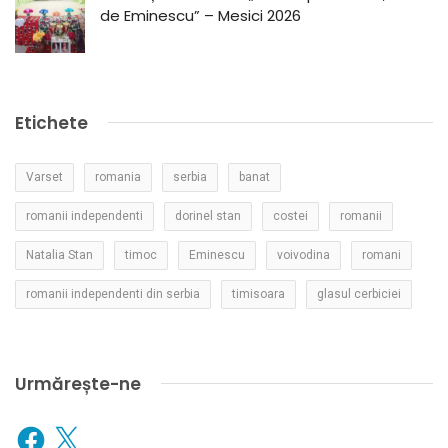
de Eminescu” – Mesici 2026
Etichete
Varset
romania
serbia
banat
romanii independenti
dorinel stan
costei
romanii
Natalia Stan
timoc
Eminescu
voivodina
romani
romanii independenti din serbia
timisoara
glasul cerbiciei
Urmărește-ne
Facebook
X